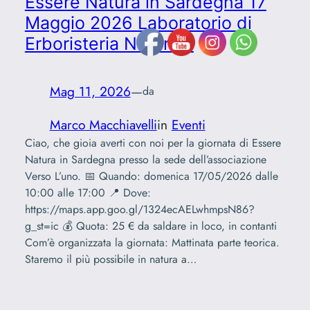
Essere Natura in Sardegna 17
Maggio 2026 Laboratorio di
Erboristeria Naturale
Mag 11, 2026
—
da
Marco Macchiavelli
in
Eventi
Ciao, che gioia averti con noi per la giornata di Essere
Natura in Sardegna presso la sede dell’associazione
Verso L’uno. 📅 Quando: domenica 17/05/2026 dalle
10:00 alle 17:00 📍 Dove:
https://maps.app.goo.gl/1324ecAELwhmpsN86?
g_st=ic 💰 Quota: 25 € da saldare in loco, in contanti
Com’è organizzata la giornata: Mattinata parte teorica.
Staremo il più possibile in natura a…