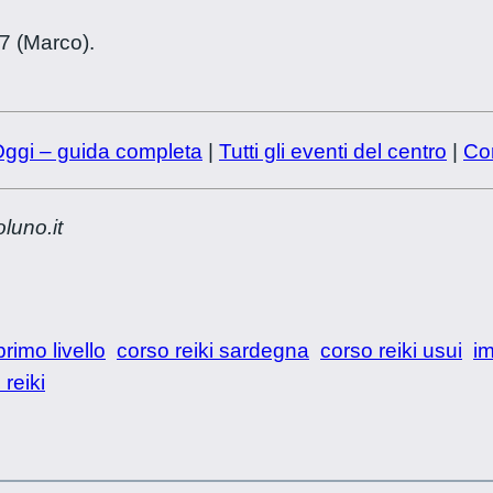
 (Marco).
 Oggi – guida completa
|
Tutti gli eventi del centro
|
Con
luno.it
primo livello
corso reiki sardegna
corso reiki usui
im
 reiki